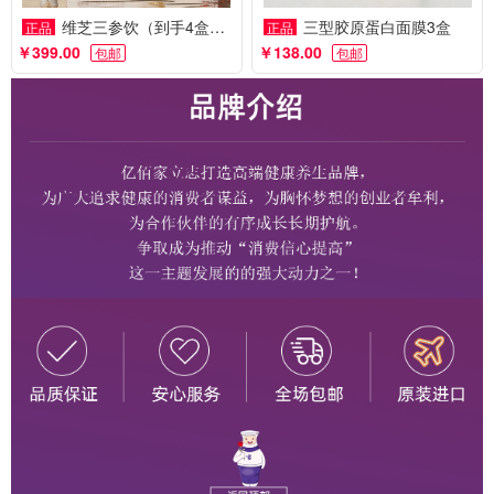
维芝三参饮（到手4盒，保质期到12月24日）
三型胶原蛋白面膜3盒
正品
正品
￥399.00
￥138.00
包邮
包邮