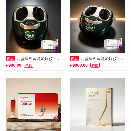
元盛盾AI智能足疗仪1台（预售）
元盛盾AI智能足疗仪10台(预售）（购买请联系经销商）
正品
正品
￥990.00
￥9900.00
包邮
包邮