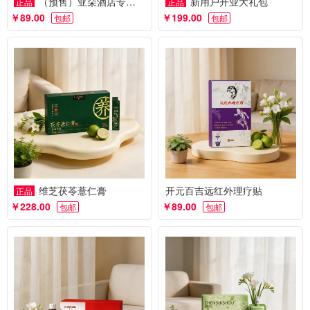
（预售）亚朵酒店专用记忆绵枕头记忆枕护颈椎慢回弹枕芯学生宿舍轻巧枕
新用户开业大礼包
正品
正品
￥89.00
￥199.00
包邮
包邮
维芝茯苓薏仁膏
开元百吉远红外理疗贴
正品
￥228.00
￥89.00
包邮
包邮