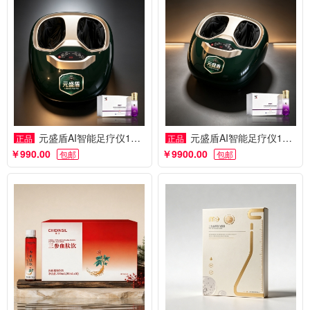
元盛盾AI智能足疗仪1台（预售）
元盛盾AI智能足疗仪10台(预售）（购买请联系经销商）
正品
正品
￥990.00
￥9900.00
包邮
包邮