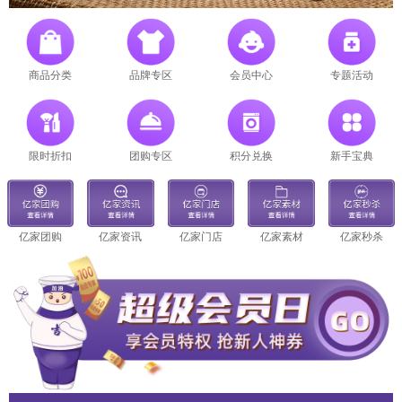
商品分类
品牌专区
会员中心
专题活动
限时折扣
团购专区
积分兑换
新手宝典
亿家团购
亿家资讯
亿家门店
亿家素材
亿家秒杀