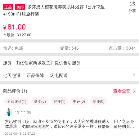
多芬成人樱花滋养美肌沐浴露 1公斤*2瓶
正品
免邮
分享
+190ml*1瓶旅行装
81.00
¥
市场价:
¥127.00
快递: 免邮
销量: 546
点击量：3044
服务
由亿佰家商城发货并提供售后服务
七天包退
正品保障
闪电配送
商品评价 (
1
)
查看全部
全部评价(
1
)
晒图(
0
)
好评(
1
)
中评(
0
)
差评(
0
)
13*****38
货已收到，晚上就迫不及待的使用了，因为它的香味很诱人，用了之后身
体滑滑，皮肤细细润润的，跟其它的沐浴露不一样，很舒服，值得购买，
用完下次还复购
2022-08-18 02:57:25