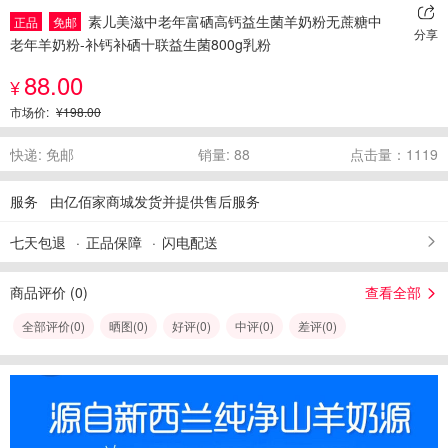
素儿美滋中老年富硒高钙益生菌羊奶粉无蔗糖中
正品
免邮
分享
老年羊奶粉-补钙补硒十联益生菌800g乳粉
88.00
¥
市场价:
¥198.00
快递: 免邮
销量: 88
点击量：1119
服务
由亿佰家商城发货并提供售后服务
七天包退
正品保障
闪电配送
商品评价 (
0
)
查看全部
全部评价(
0
)
晒图(
0
)
好评(
0
)
中评(
0
)
差评(
0
)