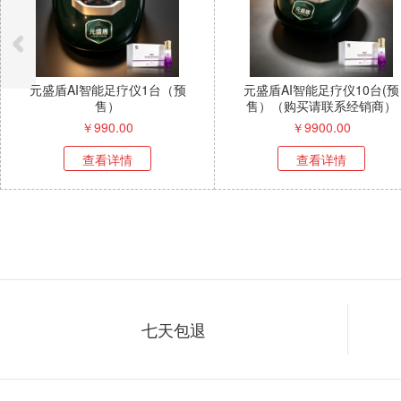
元盛盾AI智能足疗仪10台(预
维芝三参饮（到手4盒，保质期
售）（购买请联系经销商）
到12月24日）
￥
9900.00
￥
399.00
查看详情
查看详情
七天包退