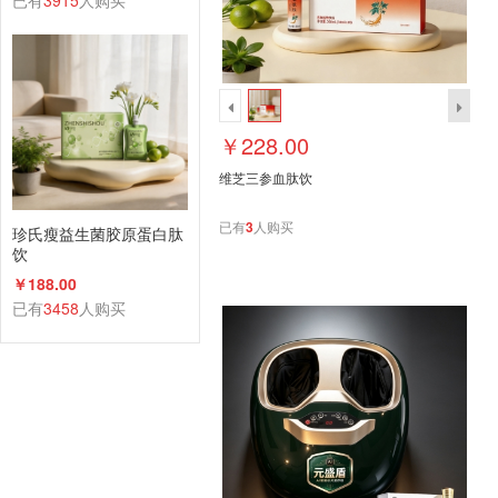
已有
3915
人购买
￥228.00
维芝三参血肽饮
已有
3
人购买
珍氏瘦益生菌胶原蛋白肽
饮
￥188.00
已有
3458
人购买