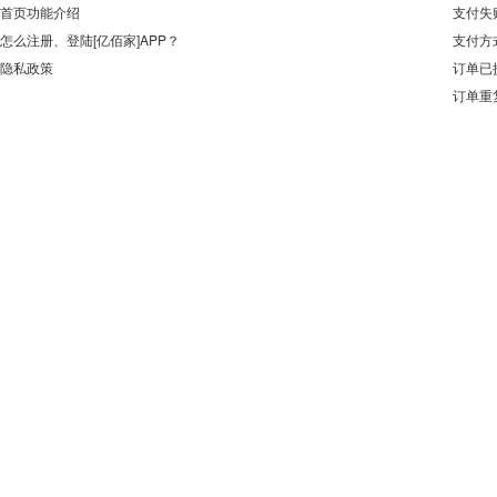
首页功能介绍
支付失
怎么注册、登陆[亿佰家]APP？
支付方
隐私政策
订单已
订单重