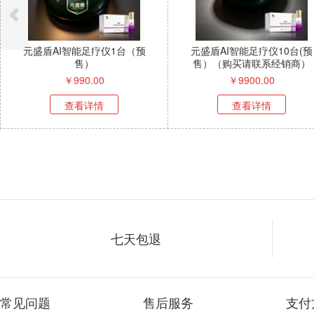
仪10台(预
维芝三参饮（到手4盒，保质期
三型胶原
系经销商）
到12月24日）
.00
￥
399.00
￥
情
查看详情
查
七天包退
常见问题
售后服务
支付