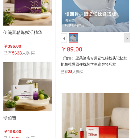
伊缇富勒烯赋活精华
￥396.00
￥89.00
已有
5638
人购买
（预售）亚朵酒店专用记忆绵枕头记忆枕
护颈椎慢回弹枕芯学生宿舍轻巧枕
已有
28
人购买
珍佰吉
￥198.00