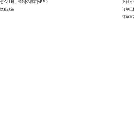
怎么注册、登陆[亿佰家]APP？
支付方
隐私政策
订单已
订单重